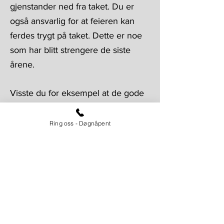
gjenstander ned fra taket. Du er
også ansvarlig for at feieren kan
ferdes trygt på taket. Dette er noe
som har blitt strengere de siste
årene.
Visste du for eksempel at de gode
gamle takstigene som ligger over
møne ikke lenger er godkjent, at
Ring oss - Døgnåpent
det ikke holder med stigetrinn på
annenhver stein lenger og at du
antakeligvis må ha stigesikring på
takrenna? Vi kan fikse alt dette for
deg!