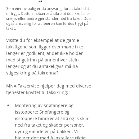
Som eier av bolig er du ansvarlig for at taket ditt
er trygt. Dette innebærer å sikre at det ikke faller
snø, is eller andre gjenstander ned fra taket. Du er
også ansvarlig for at feieren kan ferdes trygt på
taket.
Visste du for eksempel at de gamle 
takstigene som ligger over møne ikke 
lenger er godkjent, at det ikke holder 
med stigetrinn på annenhver stein 
lenger og at du antakeligvis må ha 
stigesikring på takrenna?
MNA Takservice hjelper deg med diverse 
tjenester knyttet til taksikring:
Montering av snøfangere og 
isstoppere: Snøfangere og 
isstoppere hindrer at snø og is sklir 
ned fra taket og skader personer, 
dyr og eiendeler på bakken. Vi 
hjelper deg med å installere riktig 