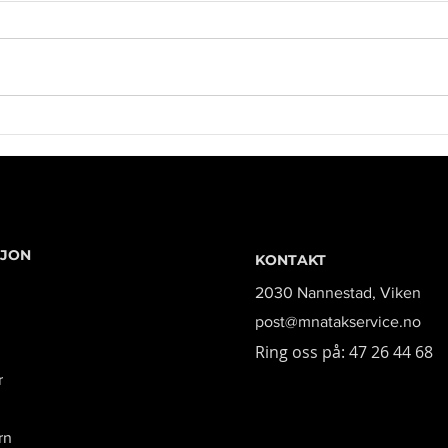
SJON
KONTAKT
2030 Nannestad, Viken
post@mnatakservice.no
Ring oss på: 47 26 44 68
r
rn