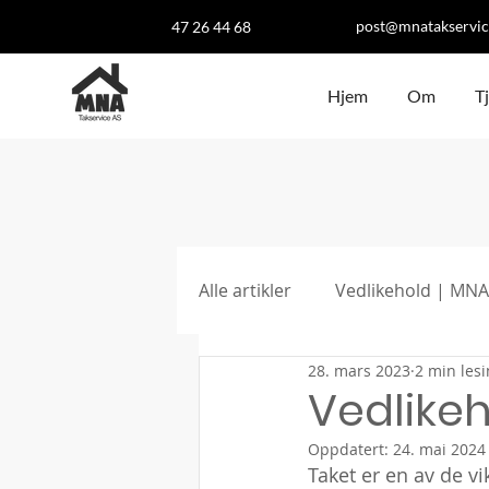
post@mnatakservic
47 26 44 68
Hjem
Om
T
Alle artikler
Vedlikehold | MNA
28. mars 2023
2 min les
Vedlikeh
Oppdatert:
24. mai 2024
Taket er en av de vi