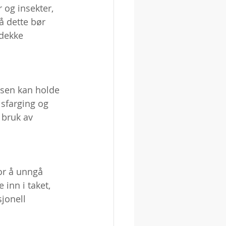
 og insekter, 
 dette bør 
dekke 
 
osen kan holde 
isfarging og 
 bruk av 
or å unngå 
 inn i taket, 
jonell 