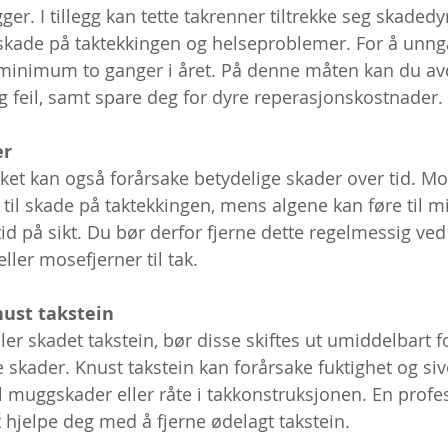
r. I tillegg kan tette takrenner tiltrekke seg skadedyr
skade på taktekkingen og helseproblemer. For å unngå
minimum to ganger i året. På denne måten kan du av
g feil, samt spare deg for dyre reperasjonskostnader. 
r 
ket kan også forårsake betydelige skader over tid. M
 til skade på taktekkingen, mens algene kan føre til m
tid på sikt. Du bør derfor fjerne dette regelmessig ved
ller mosefjerner til tak.  
nust takstein 
ler skadet takstein, bør disse skiftes ut umiddelbart f
e skader. Knust takstein kan forårsake fuktighet og sive
l muggskader eller råte i takkonstruksjonen. En profes
 hjelpe deg med å fjerne ødelagt takstein. 