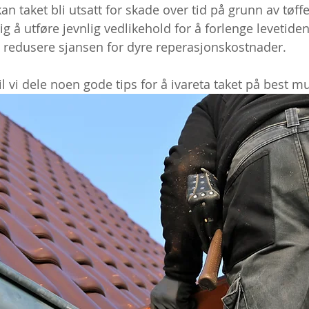
kan taket bli utsatt for skade over tid på grunn av tøff
tig å utføre jevnlig vedlikehold for å forlenge levetid
å redusere sjansen for dyre reperasjonskostnader.  
il vi dele noen gode tips for å ivareta taket på best mu