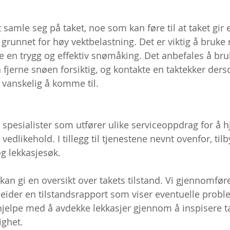
 samle seg på taket, noe som kan føre til at taket gir e
r grunnet for høy vektbelastning. Det er viktig å bruke r
kre en trygg og effektiv snømåking. Det anbefales å br
å fjerne snøen forsiktig, og kontakte en taktekker der
r vanskelig å komme til.  
spesialister som utfører ulike serviceoppdrag for å h
dlikehold. I tillegg til tjenestene nevnt ovenfor, tilb
g lekkasjesøk.  
kan gi en oversikt over takets tilstand. Vi gjennomfør
eider en tilstandsrapport som viser eventuelle prob
 hjelpe med å avdekke lekkasjer gjennom å inspisere ta
ghet.  