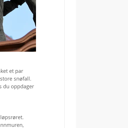
ket et par 
tore snøfall. 
vis du oppdager 
løpsrøret. 
runnmuren, 