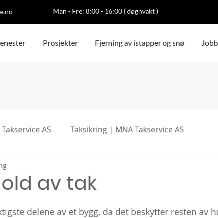
Man - Fre: 8:00 - 16:00 ( døgnvakt )
e.no
jenester
Prosjekter
Fjerning av istapper og snø
Jobb
 Takservice AS
Taksikring | MNA Takservice AS
ing
old av tak
ktigste delene av et bygg, da det beskytter resten av 