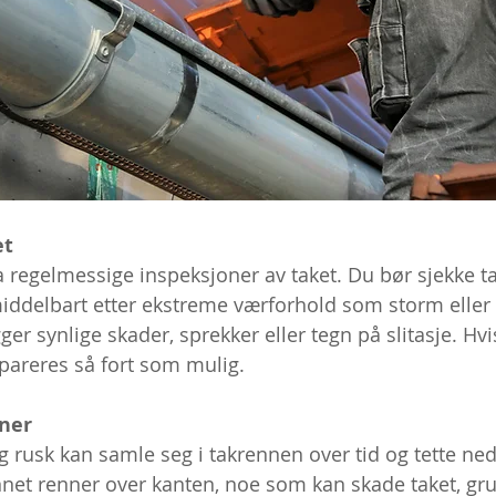
et
ta regelmessige inspeksjoner av taket. Du bør sjekke ta
middelbart etter ekstreme værforhold som storm eller s
ger synlige skader, sprekker eller tegn på slitasje. H
pareres så fort som mulig.  
ner
g rusk kan samle seg i takrennen over tid og tette ned
vannet renner over kanten, noe som kan skade taket, g