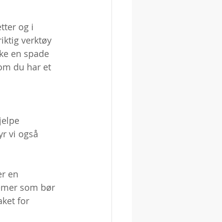
tter og i 
iktig verktøy 
uke en spade 
som du har et 
jelpe 
yr vi også 
er en 
lemer som bør 
ket for 