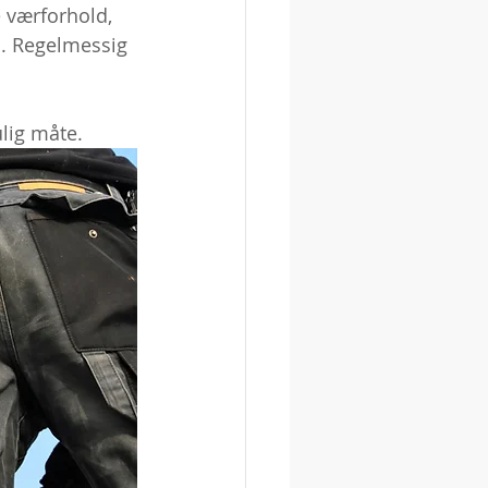
e værforhold, 
en. Regelmessig 
lig måte.  