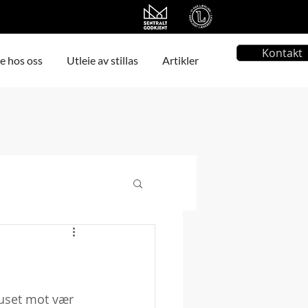
Kontakt
e hos oss
Utleie av stillas
Artikler
huset mot vær 